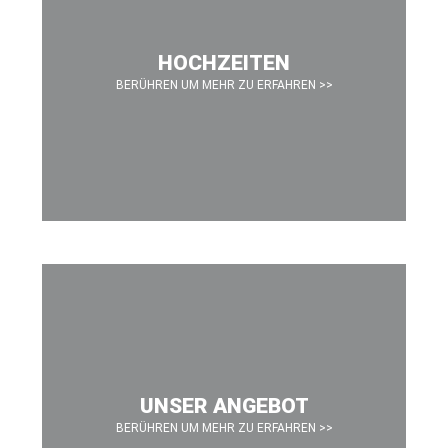
Unsere DJ's sind wahre Profis auf ihrem Gebiet und verfügen
über ein breites Repertoire an Musikrichtungen, von klassisch
HOCHZEITEN
bis modern, von Pop bis Electro. Wir passen unsere Musik
genau an Ihre Veranstaltung und Ihre Gäste an, um für eine
BERÜHREN UM MEHR ZU ERFAHREN >>
unvergessliche Stimmung zu sorgen.
SPEZIALISIERT AUF:
Hochzeiten, Geburtstagsfeiern,
Firmenfeiern, Abibälle, Discotheken, Stadtteilfeste und
Sportveranstaltungen.
UNSER ANGEBOT
BERÜHREN UM MEHR ZU ERFAHREN >>